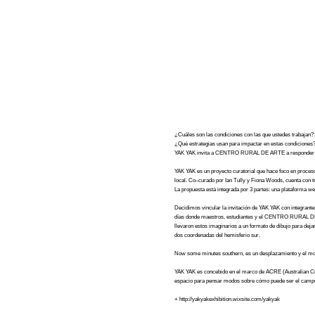
¿Cuáles son las condiciones con las que ustedes trabajan?
¿Qué estrategias usan para impactar en estas condiciones
YAK YAK invita a CENTRO RURAL DE ARTE a responder c
YAK YAK es un proyecto curatorial que hace foco en proces
local. Co–curado por Ian Tully y Fiona Woods, cuenta con tr
La propuesta está integrada por 3 partes: una plataforma web
Decidimos vincular la invitación de YAK YAK con integrante
días donde maestros, estudiantes y el CENTRO RURAL DE 
llevaron estos imaginarios a un formato de dibujo para dej
dos coordenadas del hemisferio sur.
Now some minutes southern, es un desplazamiento y el mod
YAK YAK es concebido en el marco de ACRE (Australian Cre
espacio para pensar modos sobre cómo puede ser el campo en
+ http://yakyakexhibition.wixsite.com/yakyak