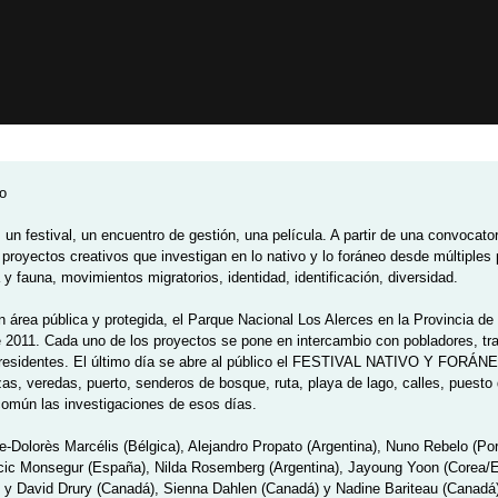
eo
 un festival, un encuentro de gestión, una película. A partir de una convocator
proyectos creativos que investigan en lo nativo y lo foráneo desde múltiples
 y fauna, movimientos migratorios, identidad, identificación, diversidad.
n área pública y protegida, el Parque Nacional Los Alerces en la Provincia de
 2011. Cada uno de los proyectos se pone en intercambio con pobladores, tra
 residentes. El último día se abre al público el FESTIVAL NATIVO Y FORÁN
zas, veredas, puerto, senderos de bosque, ruta, playa de lago, calles, puesto
común las investigaciones de esos días.
e-Dolorès Marcélis (Bélgica), Alejandro Propato (Argentina), Nuno Rebelo (Por
ic Monsegur (España), Nilda Rosemberg (Argentina), Jayoung Yoon (Corea/
 y David Drury (Canadá), Sienna Dahlen (Canadá) y Nadine Bariteau (Canadá