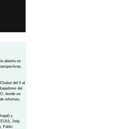
ia abierta se
 perspectivas,
 Chubut del 5 al
bajadores del
EO, donde se
 de informes,
tugal) y
EEUU), Jody
), Pablo